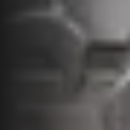
стене, выставьте по
отверстия
уровню и отметьте
отверстия
03
04
Вставьте дюбели в
Приложите рейлинг и
отверстия до упора
вкрутите саморезы в
дюбели, прижимая
профиль к стене
Количество отверстий в рейлингах
Рейлинг 600мм
6 отверстий
Рейлинг 1200мм
12 отверстий
Рейлинг 800мм
8 отверстий
Рейлинг 2400мм
24 отверстий
Демонтаж изделия осуществляется в обратном
порядке