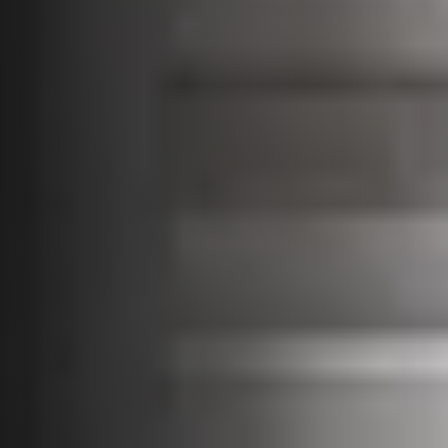
Установка на рейлингах
Монтаж рейлинга
&lt; 10мм
⟵
Слой штукатурки
должен быть менее
10мм.
Стена должна быть
ровной с однородным
покрытием
&lt; 1мм
⟵
Локальная
неровность
Какая стена подходит для разметки?
Разметочный
Инструмент для
инструмент:
проверки:
карандаш, маркер
Уровнемер, нивелир
или мел