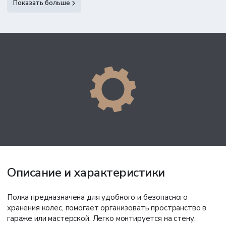
Показать больше
по тарифам ТК,
Доставка по России
включая доставку до
при заказе до
300 000 ₽
терминала
по тарифам ТК,
Доставка по России
доставка до
при заказе от
300 000 ₽
терминала бесплатно
Описание и характеристики
Полка предназначена для удобного и безопасного
хранения колес, помогает организовать пространство в
гараже или мастерской. Легко монтируется на стену,