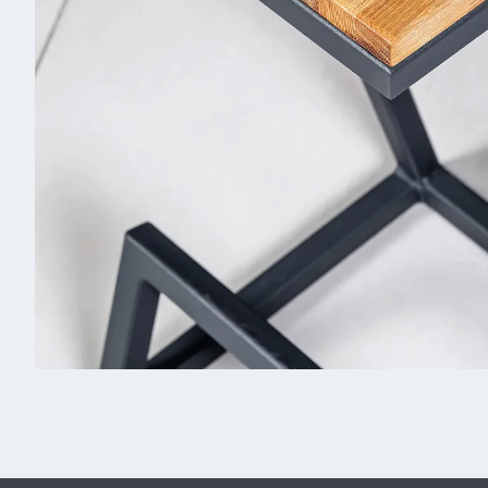
Д
к
Св
Дю