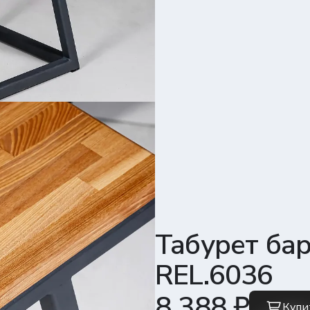
Табурет ба
REL.6036
8 388 ₽
Купи