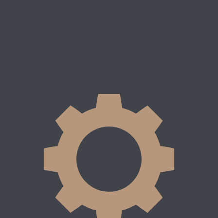
морез
5x70
согласно количеству
Саморез
5x70
согласно количеств
отверстий
отверстий
1
02
03
04
иложите рейлинг к стене,
Просверлите отмеченные
Вставьте дюбели в отверстия
Приложите рейлинг и вкрути
ставьте по уровню и
отверстия
до упора
саморезы в дюбели, прижима
метьте отверстия
профиль к стене
Количество отверстий в рейлингах
Рейлинг 600мм
6 отверстий
Рейлинг 1200мм
12 отверстий
Рейлинг 800мм
8 отверстий
Рейлинг 2400мм
24 отверстий
Демонтаж изделия осуществляется в обратном порядке