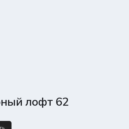
рный лофт 62
ть