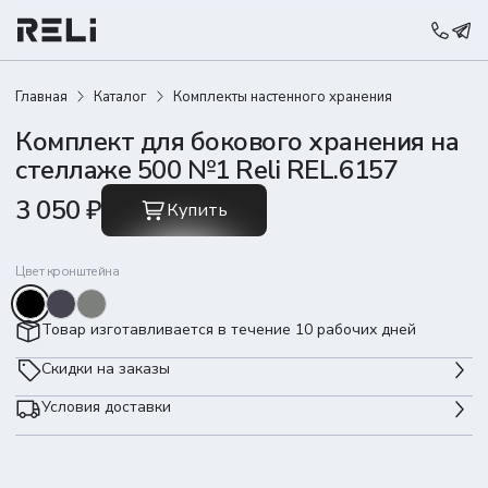
Главная
Каталог
Комплекты настенного хранения
Комплект для бокового хранения на
стеллаже 500 №1 Reli REL.6157
3 050 ₽
Купить
Цвет кронштейна
Товар изготавливается в течение 10 рабочих дней
Скидки на заказы
Условия доставки
-3%
100 001 ₽
200 000 ₽
-5%
200 001 ₽
400 000 ₽
1 500 ₽
Доставка по Самаре
-7%
400 001 ₽
1 000 000 ₽