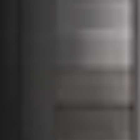
Установка на рейлингах
Монтаж рейлинга
&lt; 10мм
⟵
Слой штукатурки
должен быть менее
10мм.
Стена должна быть
ровной с однородным
покрытием