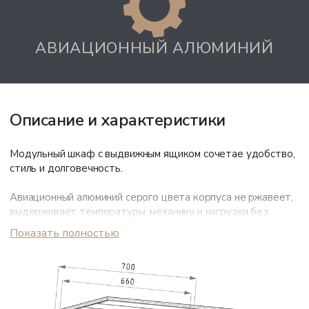
АВИАЦИОННЫЙ АЛЮМИНИЙ
Описание и характеристики
Модульный шкаф с выдвижным ящиком сочетае удобство,
стиль и долговечность.
Авиационный алюминий серого цвета корпуса не ржавеет,
выдерживает температуры, механику и нагрузки без
деформации. Порошковое покрытие поддерживает
Показать полностью
аккуратный внешний вид на годы службы.
Для предотвращения падения мелких предметов вокруг
верхнего щита расположены бортики. Фасад из алюминия
«Квинтет» цвета бронзы. Конструкция с магнитными