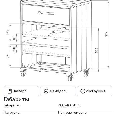
фиксаторами и доводчиками для точного, плавного
закрывания.
Грибковые регулируемые опоры компенсируют
неровности пола.
- Корпус: пыльно-серый
- Фасад: бронзовый
- Столешница: нет
- Опоры: грибковые
Паспорт
3D модель
Инструкция
Габариты
Габариты:
700x460x815
Нагрузка:
При равномерно