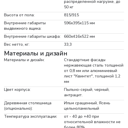
распределенной нагрузке, до
50 кг
Высота от пола:
815/915
Внутренние габариты
596х395х115 мм
выдвижного ящика:
Внутренние габариты шкафа:
660х416х522 мм
Вес нетто, кг:
33,3
Материалы и дизайн
Материалы и дизайн:
Стандартные фасады
нержавеющая сталь толщиной
от 0,8 мм или алюминиевый
лист "Квинтет", толщиной 1,2
мм
Цвет корпуса:
Пыльно-серый, черный,
антрацит.
Деревянная столешница
Ильм сращенный, Ясень
(опционально):
цельноламельный
Температура эксплуатации:
от - 40 до +40 при
относительной влажности не
более 80%