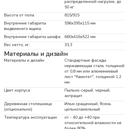
распределенной нагрузке, до
50 кг
Высота от пола:
815/915
Внутренние габариты
596х395х115 мм
выдвижного ящика:
Внутренние габариты шкафа:
660х416х522 мм
Вес нетто, кг:
33,3
Материалы и дизайн
Материалы и дизайн:
Стандартные фасады
нержавеющая сталь толщиной
от 0,8 мм или алюминиевый
лист "Квинтет", толщиной 1,2
мм
Цвет корпуса:
Пыльно-серый, черный,
антрацит.
Деревянная столешница
Ильм сращенный, Ясень
(опционально):
цельноламельный
Температура эксплуатации:
от - 40 до +40 при
относительной влажности не
более 80%