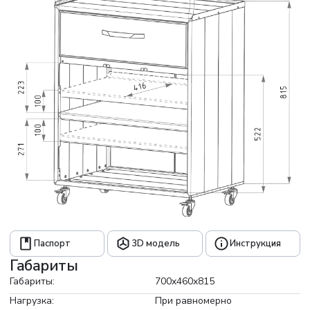
Ясеневая столешница расширяется возможности
испльзования и добавляет натуральную теплоту. Золотой
фасад из алюминия «Квинтет» оснащен доводчиками и
магнитными фиксаторами для плотного прилегания без
люфта. Опирается на регулируемые грибковые опоры,
адаптирующиеся к неровностям пола.
- Корпус: черный
- Фасад: золотой
- Столешница: ясень
- Опоры: грибковые
Паспорт
3D модель
Инструкция
Габариты
Габариты:
700x460x815
Нагрузка:
При равномерно