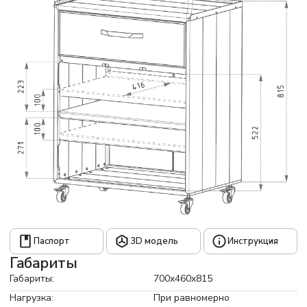
Бортики на верхнем щите удерживают мелкие детали от
падения. Золотой фасад сделан из алюминия «Квинтет».
Кострукция с доводчиками и магнитными фиксаторами,
исключающими зазоры. Грибковые опоры регулируются
для устойчивости на неровном полу.
- Корпус: черный
- Фасад: золотой
- Столешница: нет
- Опоры: грибковые
Паспорт
3D модель
Инструкция
Габариты
Габариты:
700x460x815
Нагрузка:
При равномерно