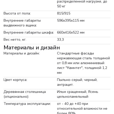
распределенной нагрузке, до
50 кг
Высота от пола:
815/915
Внутренние габариты
596х395х115 мм
выдвижного ящика:
Внутренние габариты шкафа:
660х416х522 мм
Вес нетто, кг:
33,3
Материалы и дизайн
Материалы и дизайн:
Стандартные фасады
нержавеющая сталь толщиной
от 0,8 мм или алюминиевый
лист "Квинтет", толщиной 1,2
мм
Цвет корпуса:
Пыльно-серый, черный,
антрацит.
Деревянная столешница
Ильм сращенный, Ясень
(опционально):
цельноламельный
Температура эксплуатации:
от - 40 до +40 при
относительной влажности не
более 80%