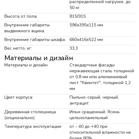
распределенной нагрузке, до
50 кг
Высота от пола:
815/915
Внутренние габариты
596х395х115 мм
выдвижного ящика:
Внутренние габариты шкафа:
660х416х522 мм
Вес нетто, кг:
33,3
Материалы и дизайн
Материалы и дизайн:
Стандартные фасады
нержавеющая сталь толщиной
от 0,8 мм или алюминиевый
лист "Квинтет", толщиной 1,2
мм
Цвет корпуса:
Пыльно-серый, черный,
антрацит.
Деревянная столешница
Ильм сращенный, Ясень
(опционально):
цельноламельный
Температура эксплуатации:
от - 40 до +40 при
относительной влажности не
более 80%