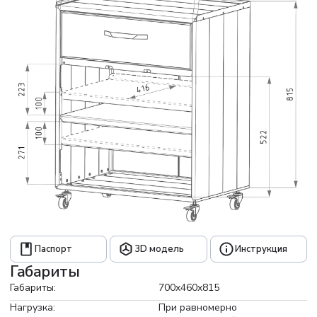
Столешница из массива ясеня придает нотку
премиальности и натуральную текстуру, а фасад из
алюминия «Квинтет» серого цвета гармонирует с корпусом.
Конструкция оснащена доводчиками для плавного
закрывания дверей и ящиков, магнитные фиксаторы
исключают зазоры и перекосы. Шкаф установлен на
колесных опорах для удобного перемещения.
- Корпус: пыльно-серый
- Фасад: серый
- Столешница: ясень
- Опоры: колесные
Паспорт
3D модель
Инструкция
Габариты
Габариты:
700x460x815
Нагрузка:
При равномерно