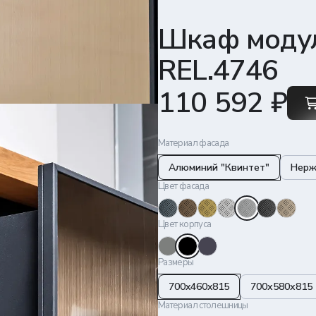
Шкаф моду
REL.4746
110 592 ₽
Материал фасада
Алюминий "Квинтет"
Нерж
Цвет фасада
Цвет корпуса
Размеры
700x460x815
700х580х815
Материал столешницы