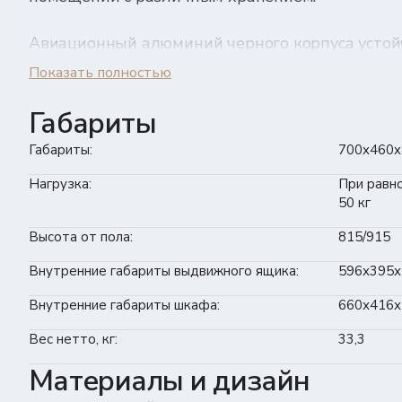
Авиационный алюминий черного корпуса устой
коррозии, не теряет форму и внешней привлек
Показать полностью
покрытия годами.
Габариты
Серый фасад изготовлен из алюминия «Квинтет
Габариты:
700x460x
дадут упасть мелким предметам. Магнитные ф
плавное закрытие без перекосов и зазоров. Ус
Нагрузка:
При равн
50 кг
дополнительных опор.
Высота от пола:
815/915
- Корпус: черный
Внутренние габариты выдвижного ящика:
596х395х
- Фасад: серый
- Столешница: нет
Внутренние габариты шкафа:
660х416х
- Опоры: нет
Вес нетто, кг:
33,3
Материалы и дизайн