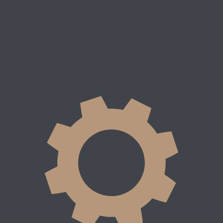
морез
5x70
согласно количеству
Саморез
5x70
согласно количеств
отверстий
отверстий
1
02
03
04
иложите рейлинг к стене,
Просверлите отмеченные
Вставьте дюбели в отверстия
Приложите рейлинг и вкрути
ставьте по уровню и
отверстия
до упора
саморезы в дюбели, прижима
метьте отверстия
профиль к стене
Количество отверстий в рейлингах
Рейлинг 600мм
6 отверстий
Рейлинг 1200мм
12 отверстий
Рейлинг 800мм
8 отверстий
Рейлинг 2400мм
24 отверстий
Демонтаж изделия осуществляется в обратном порядке