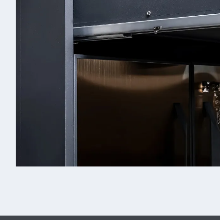
Д
к
Св
Дю