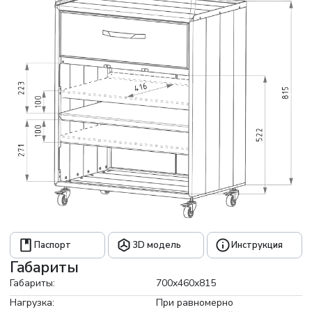
Фасад из алюминия «Квинтет» черного цвета эффектно
контрастирует со столешницей из массива ясеня, которая
придает приятную текстуру и нотку премиальности.
Доводчики гарантируют плавное закрывание дверей и
ящиков, магнитные фиксаторы исключают зазоры и
перекосы. Установлен на колесных опорах для удобного
перемещения.
- Корпус: пыльно-серый
- Фасад: черный
- Столешница: ясень
- Опоры: колесные
Паспорт
3D модель
Инструкция
Габариты
Габариты:
700x460x815
Нагрузка:
При равномерно