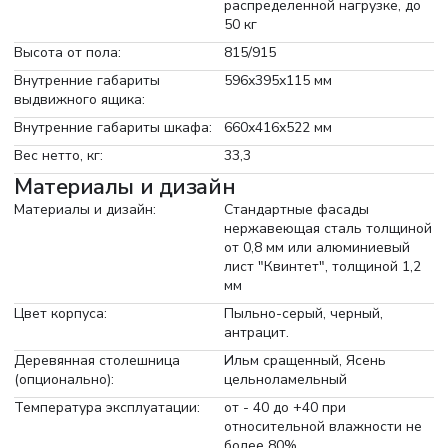
распределенной нагрузке, до
50 кг
Высота от пола:
815/915
Внутренние габариты
596х395х115 мм
выдвижного ящика:
Внутренние габариты шкафа:
660х416х522 мм
Вес нетто, кг:
33,3
Материалы и дизайн
Материалы и дизайн:
Стандартные фасады
нержавеющая сталь толщиной
от 0,8 мм или алюминиевый
лист "Квинтет", толщиной 1,2
мм
Цвет корпуса:
Пыльно-серый, черный,
антрацит.
Деревянная столешница
Ильм сращенный, Ясень
(опционально):
цельноламельный
Температура эксплуатации:
от - 40 до +40 при
относительной влажности не
более 80%