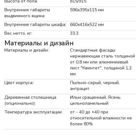
Высота от пола:
815/915
Внутренние габариты
596х395х115 мм
выдвижного ящика:
Внутренние габариты шкафа:
660х416х522 мм
Вес нетто, кг:
33,3
Материалы и дизайн
Материалы и дизайн:
Стандартные фасады
нержавеющая сталь толщиной
от 0,8 мм или алюминиевый
лист "Квинтет", толщиной 1,2
мм
Цвет корпуса:
Пыльно-серый, черный,
антрацит.
Деревянная столешница
Ильм сращенный, Ясень
(опционально):
цельноламельный
Температура эксплуатации:
от - 40 до +40 при
относительной влажности не
более 80%