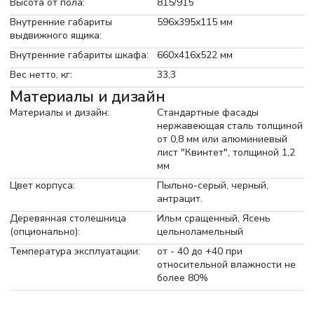
Высота от пола:
815/915
Внутренние габариты
596х395х115 мм
выдвижного ящика:
Внутренние габариты шкафа:
660х416х522 мм
Вес нетто, кг:
33,3
Материалы и дизайн
Материалы и дизайн:
Стандартные фасады
нержавеющая сталь толщиной
от 0,8 мм или алюминиевый
лист "Квинтет", толщиной 1,2
мм
Цвет корпуса:
Пыльно-серый, черный,
антрацит.
Деревянная столешница
Ильм сращенный, Ясень
(опционально):
цельноламельный
Температура эксплуатации:
от - 40 до +40 при
относительной влажности не
более 80%