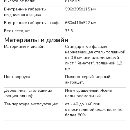
Высота от пола:
815/915
Внутренние габариты
596х395х115 мм
выдвижного ящика:
Внутренние габариты шкафа:
660х416х522 мм
Вес нетто, кг:
33,3
Материалы и дизайн
Материалы и дизайн:
Стандартные фасады
нержавеющая сталь толщиной
от 0,8 мм или алюминиевый
лист "Квинтет", толщиной 1,2
мм
Цвет корпуса:
Пыльно-серый, черный,
антрацит.
Деревянная столешница
Ильм сращенный, Ясень
(опционально):
цельноламельный
Температура эксплуатации:
от - 40 до +40 при
относительной влажности не
более 80%