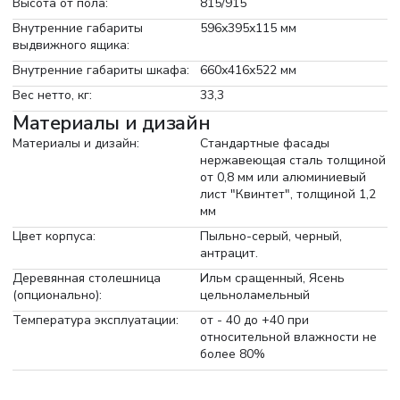
Высота от пола:
815/915
Внутренние габариты
596х395х115 мм
выдвижного ящика:
Внутренние габариты шкафа:
660х416х522 мм
Вес нетто, кг:
33,3
Материалы и дизайн
Материалы и дизайн:
Стандартные фасады
нержавеющая сталь толщиной
от 0,8 мм или алюминиевый
лист "Квинтет", толщиной 1,2
мм
Цвет корпуса:
Пыльно-серый, черный,
антрацит.
Деревянная столешница
Ильм сращенный, Ясень
(опционально):
цельноламельный
Температура эксплуатации:
от - 40 до +40 при
относительной влажности не
более 80%