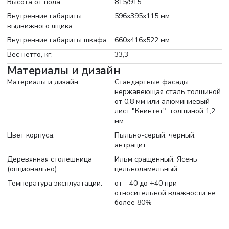
Высота от пола:
815/915
Внутренние габариты
596х395х115 мм
выдвижного ящика:
Внутренние габариты шкафа:
660х416х522 мм
Вес нетто, кг:
33,3
Материалы и дизайн
Материалы и дизайн:
Стандартные фасады
нержавеющая сталь толщиной
от 0,8 мм или алюминиевый
лист "Квинтет", толщиной 1,2
мм
Цвет корпуса:
Пыльно-серый, черный,
антрацит.
Деревянная столешница
Ильм сращенный, Ясень
(опционально):
цельноламельный
Температура эксплуатации:
от - 40 до +40 при
относительной влажности не
более 80%