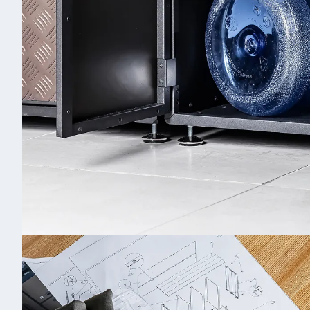
Д
к
Св
Дю