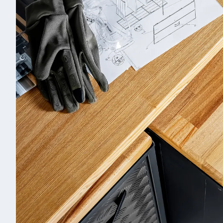
Са
0
Пр
вы
от