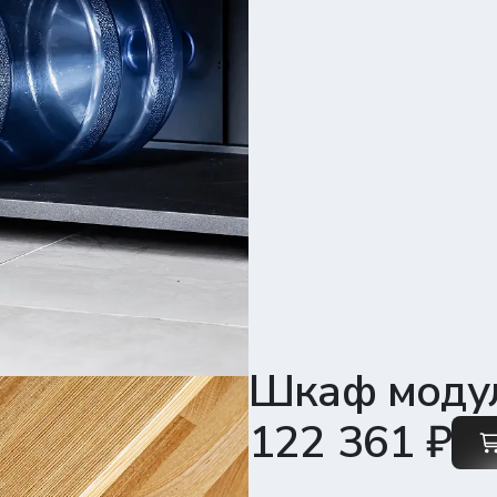
Установка на рейлингах
Монтаж рейлинга
&lt; 10мм
⟵
Стена должна быть
&lt; 1мм
Слой штукатурки
ровной с однородным
⟵
должен быть менее
покрытием
Локальная неровность
10мм.
Какая стена подходит для разметки?
Шкаф моду
Разметочный инструмент:
Инструмент для проверки:
Инструмент для сверления:
карандаш, маркер или мел
Уровнемер, нивелир
Сверло, дрель, перфоратор
ля стен из кирпича, керакама,
Для стен из пеноблока,
122 361 ₽
ерамзитного блока
газобетона
ерло
По бетону, 8мм
Сверло
По металлу, 8мм
(сверлить без удара!)
(сверлить без удара!)
бель
Fischer-
8x65
согласно
Дюбель
Tech-
8x55
согласно
Krep
количеству
Krep
количеству
отверстий
отверстий