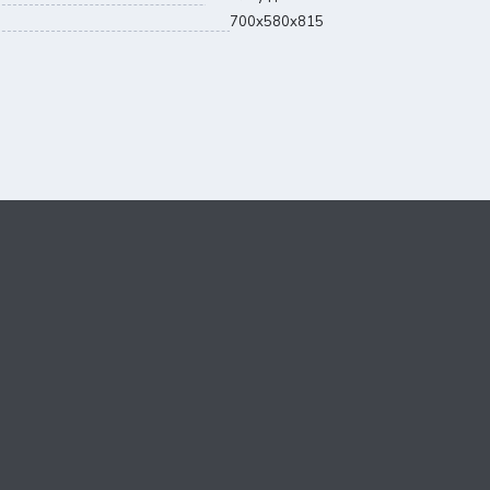
казе до
50 000 ₽
1 000 001 ₽
700x580x815
бесплатно
ка по Самаре
казе от
50 000 ₽
по тарифам ТК,
ка по России
включая доставку до
казе до
300 000 ₽
терминала
по тарифам ТК,
ка по России
доставка до
казе от
300 000 ₽
терминала бесплатно