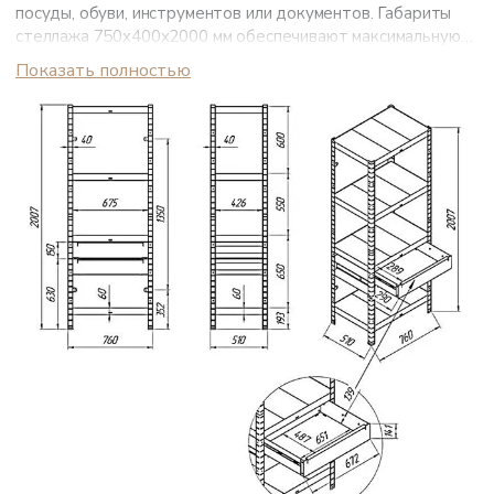
посуды, обуви, инструментов или документов. Габариты
стеллажа 750x400x2000 мм обеспечивают максимальную
вместимость. Изготовлен из усиленной стали (стойки 1,8
Показать полностью
мм, ригели 1,2 мм, полки 1,0 мм) с антикоррозийным
покрытием, можно использовать при температурах
-40...+40°C.
Ключевые преимущества стеллажа REL.6235:
Безболтовая сборка зацепками — монолитная
конструкция без разбалтывания, собирается без
инструментов.
Рейлинговая система RELI для навесных модулей (шкафы,
полки) на любой высоте.
Регулируемые полки с шагом 50 мм, скошенные углы для
безопасности, крепление к стене.
Цвет: пыльно-серый.