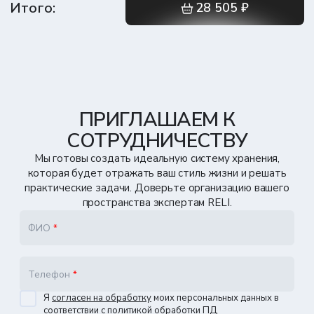
Итого:
28 505 ₽
Я
согласен на обработку
моих персональных данных в
соответствии с
политикой обработки ПД
Отправить
ПРИГЛАШАЕМ К
СОТРУДНИЧЕСТВУ
Мы готовы создать идеальную систему хранения,
которая будет отражать ваш стиль жизни и решать
практические задачи. Доверьте организацию вашего
пространства экспертам RELI.
ФИО
*
Телефон
*
Я
согласен на обработку
моих персональных данных в
соответствии с
политикой обработки ПД