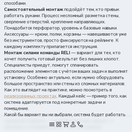
способами.
Самостоятельный монтаж
подойдёт тем, кто привык
работать руками. Процесс несложный: разметка стены,
сверление отверстий, крепление направляющих.
Понадобится перфоратор, уровень и базовые навыки.
Аксессуары — крюки, полки, корзины — навешиваются уже
без инструментов, просто фиксируются на рейлинге. К
каждому комплекту прилагается инструкция.
Монтаж силами команды RELI
— вариант для тех, кто
хочет получить готовый результат без лишних хлопот.
Специалисты приедут, помогут спланировать
расположение элементов с учётом ваших задач и выполнят
установку. Особенно актуально, если нужно оборудовать
большое пространство или стены из сложных материалов.
Как это выглядит на практике, можно посмотреть в
реализованных проектах
. Каждый кейс — пример того, как
система адаптируется под конкретные задачи и
помещение.
Какой бы вариант вы ни выбрали, система будет работать
одинаково надёжно — качество монтажа зависит от
крепежа и основания, а не от того, кто держал