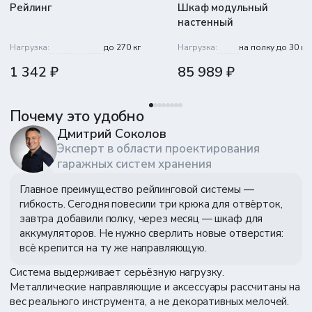
Рейлинг
Шкаф модульный
настенный
Нагрузка:
до 270 кг
Нагрузка:
на полку до 30 кг
1 342 ₽
85 989 ₽
Почему это удобно
Дмитрий Соколов
Эксперт в области проектирования
гаражных систем хранения
Главное преимущество рейлинговой системы —
гибкость. Сегодня повесили три крюка для отвёрток,
завтра добавили полку, через месяц — шкаф для
аккумуляторов. Не нужно сверлить новые отверстия:
Обратная связь
всё крепится на ту же направляющую.
Наш менеджер свяжется с вами
в течение 15 минут
Система выдерживает серьёзную нагрузку.
Металлические направляющие и аксессуары рассчитаны на
вес реального инструмента, а не декоративных мелочей.