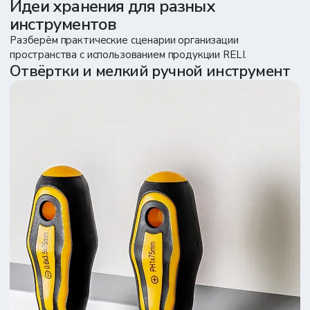
ФИО
*
Идеи хранения для разных
инструментов
Телефон
*
Разберём практические сценарии организации
пространства с использованием продукции RELI.
Я
согласен на обработку
моих персональных данных в
Отвёртки и мелкий ручной инструмент
соответствии с
политикой обработки ПД
Отправить