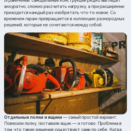
ограничения: самодельные конструкции редко выглядят
аккуратно, сложно рассчитать нагрузку, а при расширении
приходится каждый раз изобретать что-то новое. Со
временем гараж превращается в коллекцию разнородных
решений, которые не сочетаются между собой.
Отдельные полки и ящики
— самый простой вариант.
Повесили полку, поставили ящик — и готово. Проблема в
том, что
такие решения существуют сами по себе
. Когда