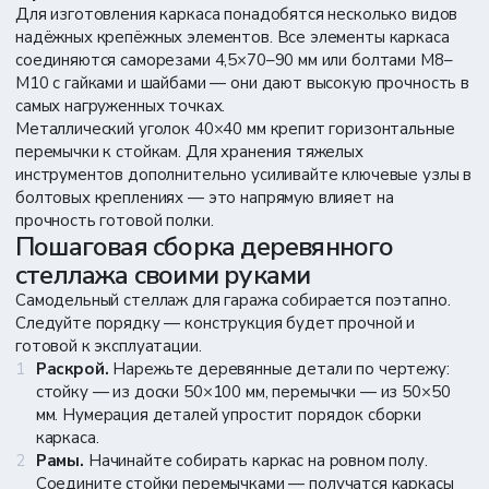
Для изготовления каркаса понадобятся несколько видов
надёжных крепёжных элементов. Все элементы каркаса
соединяются саморезами 4,5×70–90 мм или болтами М8–
М10 с гайками и шайбами — они дают высокую прочность в
самых нагруженных точках.
Металлический уголок 40×40 мм крепит горизонтальные
перемычки к стойкам. Для хранения тяжелых
инструментов дополнительно усиливайте ключевые узлы в
болтовых креплениях — это напрямую влияет на
прочность готовой полки.
Пошаговая сборка деревянного
стеллажа своими руками
Самодельный стеллаж для гаража собирается поэтапно.
Следуйте порядку — конструкция будет прочной и
готовой к эксплуатации.
Раскрой.
Нарежьте деревянные детали по чертежу:
Обратная связь
стойку — из доски 50×100 мм, перемычки — из 50×50
Наш менеджер свяжется с вами
мм. Нумерация деталей упростит порядок сборки
в течение 15 минут
каркаса.
Рамы.
Начинайте собирать каркас на ровном полу.
Соедините стойки перемычками — получатся каркасы