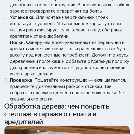
ФИО
*
для обеих сторон конструкции. В вертикальных стойках
заранее просверлите отверстия под болты.
Установка.
Для монтажа вертикальных стоек
Телефон
*
используйте уровень. Устанавливаем каркас у стены:
Я
согласен на обработку
моих персональных данных в
нижняя рама фиксируется анкерами к полу, обе рамы
соответствии с
политикой обработки ПД
крепятся к стене дюбелями.
Полки.
Фанеру или доски укладывают на перемычки и
Отправить
крепят саморезами снизу. Полки размещают на любую
высоту под конкретные потребности. Дополните ярусы
деревянными полочками и добавьте отдельную полочку
для хранения инструментов — удобно хранить мелкий
инвентарь отдельно.
Проверка.
Пошатайте конструкцию — если шатается,
прикрепите диагональный раскос к стойкам. Так
собрать стеллажи из дерева надёжно можно даже без
специального опыта.
Обработка дерева: чем покрыть
стеллаж в гараже от влаги и
вредителей