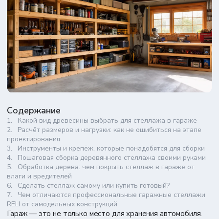
Содержание
Какой вид древесины выбрать для стеллажа в гараже
Расчёт размеров и нагрузки: как не ошибиться на этапе
проектирования
Инструменты и крепёж, которые понадобятся для сборки
Пошаговая сборка деревянного стеллажа своими руками
Обработка дерева: чем покрыть стеллаж в гараже от
влаги и вредителей
Сделать стеллаж самому или купить готовый?
Чем отличаются профессиональные гаражные стеллажи
RELI от самодельных конструкций
Гараж — это не только место для хранения автомобиля.