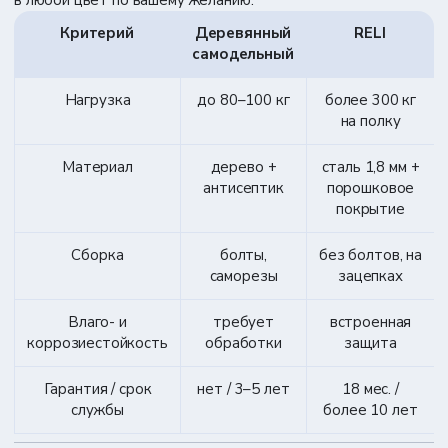
в любой цвет по вашему желанию.
Критерий
Деревянный
RELI
самодельный
Нагрузка
до 80–100 кг
более 300 кг
на полку
Материал
дерево +
сталь 1,8 мм +
антисептик
порошковое
покрытие
Сборка
болты,
без болтов, на
саморезы
зацепках
Влаго- и
требует
встроенная
коррозиестойкость
обработки
защита
Гарантия / срок
нет / 3–5 лет
18 мес. /
службы
более 10 лет