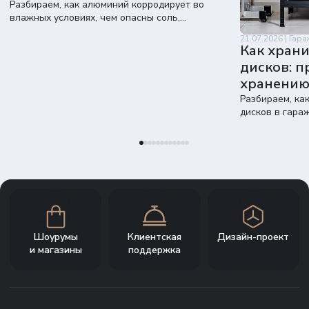
Разбираем, как алюминий корродирует во
влажных условиях, чем опасны соль,
конденсат и химия и как порошковое
21.07.2026 | Гар
покрытие защищает шкафы RELI.
Как храни
дисков: п
хранени
Разбираем, ка
дисков в гараж
навесом. Темп
покрышек и вы
Шоурумы
Клиентская
Дизайн-проект
и магазины
поддержка